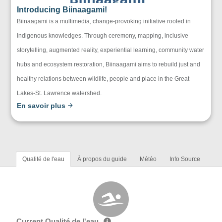
Introducing Biinaagami!
Biinaagami is a multimedia, change-provoking initiative rooted in
Indigenous knowledges. Through ceremony, mapping, inclusive
storytelling, augmented reality, experiential learning, community water
hubs and ecosystem restoration, Biinaagami aims to rebuild just and
healthy relations between wildlife, people and place in the Great
Lakes-St. Lawrence watershed.
En savoir plus
Qualité de l'eau
À propos du guide
Météo
Info Source
Current Qualité de l'eau