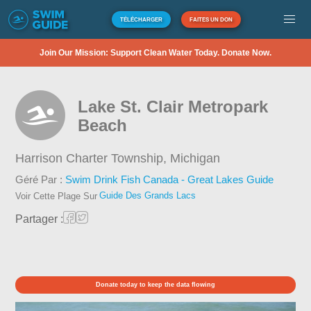
TÉLÉCHARGER
FAITES UN DON
Join Our Mission: Support Clean Water Today. Donate Now.
Lake St. Clair Metropark
Beach
Harrison Charter Township,
Michigan
Géré Par :
Swim Drink Fish Canada - Great Lakes Guide
Guide Des Grands Lacs
Voir Cette Plage Sur
Partager :
Donate today to keep the data flowing