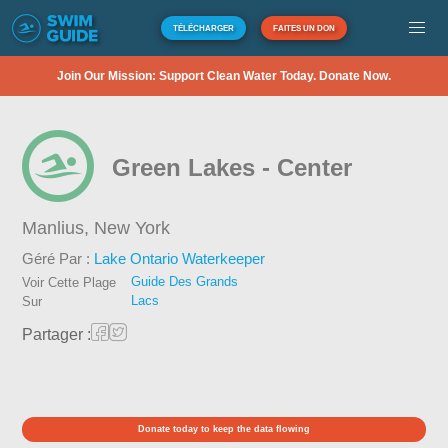
TÉLÉCHARGER
FAITES UN DON
Join Our Mission: Support Clean Water Today. Donate Now.
Green Lakes - Center
Manlius,
New York
Géré Par :
Lake Ontario Waterkeeper
Guide Des Grands
Voir Cette Plage
Lacs
Sur
Partager :
Donate today to keep the data flowing