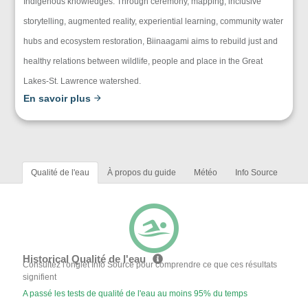
Indigenous knowledges. Through ceremony, mapping, inclusive
storytelling, augmented reality, experiential learning, community water
hubs and ecosystem restoration, Biinaagami aims to rebuild just and
healthy relations between wildlife, people and place in the Great
Lakes-St. Lawrence watershed.
En savoir plus
Qualité de l'eau
À propos du guide
Météo
Info Source
Historical Qualité de l'eau
Consultez l'onglet Info Source pour comprendre ce que ces résultats
signifient
A passé les tests de qualité de l'eau au moins 95% du temps