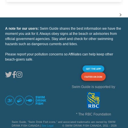
A note for our users:
Swim Guide shares the best information we have the
moment you ask for it. Always obey signs at the beach or advisories from
official government agencies. Stay alert and check for other swimming
hazards such as dangerous currents and tides.
Please report your pollution concerns so Affiliates can help keep other
beach-goers safe.
GET THE APP
FAITES UN DON
Swim Guide is supported by
* The RBC Foundation
Swim Guide, "Swim Drink Fish icons," and associated trademarks are owned by SWIM
DRINK FISH CANADA |
See Legal
© SWIM DRINK FISH CANADA, 2011 - 2026