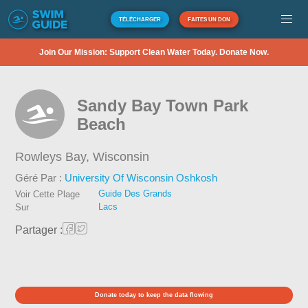
TÉLÉCHARGER
FAITES UN DON
Join Our Mission: Support Clean Water Today. Donate Now.
Sandy Bay Town Park
Beach
Rowleys Bay,
Wisconsin
Géré Par :
University Of Wisconsin Oshkosh
Guide Des Grands
Voir Cette Plage
Lacs
Sur
Partager :
Donate today to keep the data flowing