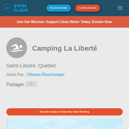
TÉLÉCHARGER
FAITES UN DON
Join Our Mission: Support Clean Water Today. Donate Now.
Camping La Liberté
Saint-Liboire,
Quebec
Géré Par :
Ottawa Riverkeeper
Partager :
Donate today to keep the data flowing