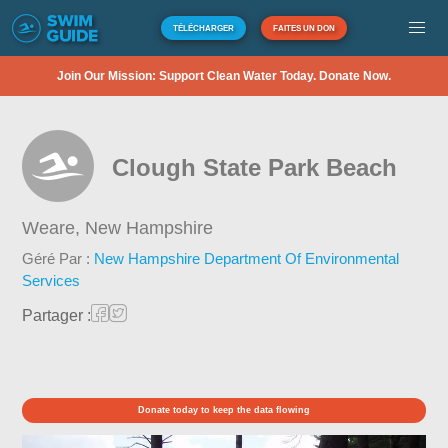
TÉLÉCHARGER
FAITES UN DON
Join Our Mission: Support Clean Water Today. Donate Now.
Clough State Park Beach
Weare,
New Hampshire
Géré Par :
New Hampshire Department Of Environmental
Services
Partager :
Donate today to keep the data flowing