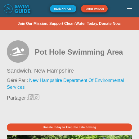
TÉLÉCHARGER
FAITES UN DON
Join Our Mission: Support Clean Water Today. Donate Now.
Pot Hole Swimming Area
Sandwich,
New Hampshire
Géré Par :
New Hampshire Department Of Environmental
Services
Partager :
Donate today to keep the data flowing