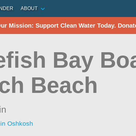
INDER
ABOUT
Our Mission: Support Clean Water Today. Donat
efish Bay Bo
ch Beach
in
sin Oshkosh