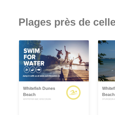
Plages près de celle
Whitefish Dunes
Whitef
Beach
Beach
WHITEFISH BAY, WISCONSIN
STURGEON B