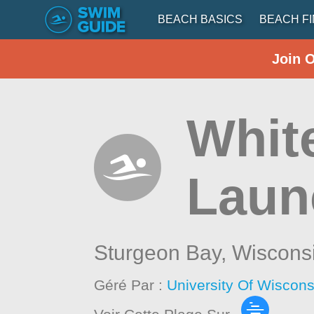
BEACH BASICS
BEACH F
Join 
Whit
Laun
Sturgeon Bay,
Wiscons
Géré Par :
University Of Wiscon