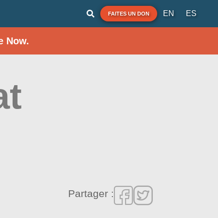
EN
ES
FAITES UN DON
e Now.
at
Partager :