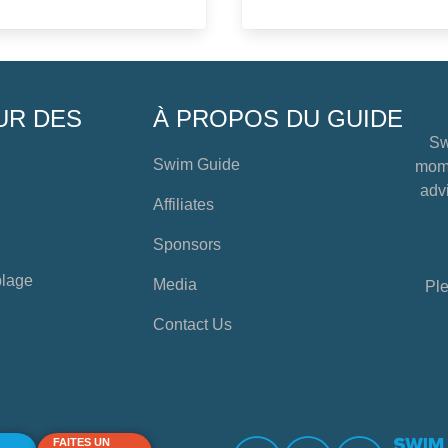
UR DES
À PROPOS DU GUIDE
Sw
Swim Guide
mome
advi
Affiliates
Sponsors
plage
Media
Ple
Contact Us
FAITES UN