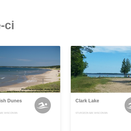
-ci
ish Dunes
Clark Lake
AY, WISCONSIN
STURGEON BAY, WISCONSIN