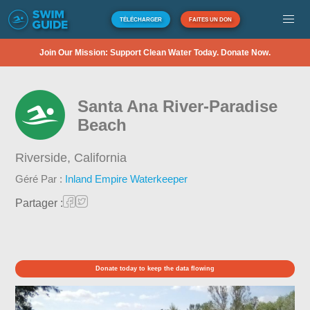
TÉLÉCHARGER
FAITES UN DON
Join Our Mission: Support Clean Water Today. Donate Now.
Santa Ana River-Paradise
Beach
Riverside,
California
Géré Par :
Inland Empire Waterkeeper
Partager :
Donate today to keep the data flowing