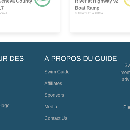
Geneva County
River at Highway 92
17
Boat Ramp
ABAMA
CLAYHATCHEE, ALABAMA
UR DES
À PROPOS DU GUIDE
Sw
Swim Guide
mome
advi
Affiliates
Sponsors
plage
Media
Ple
Contact Us