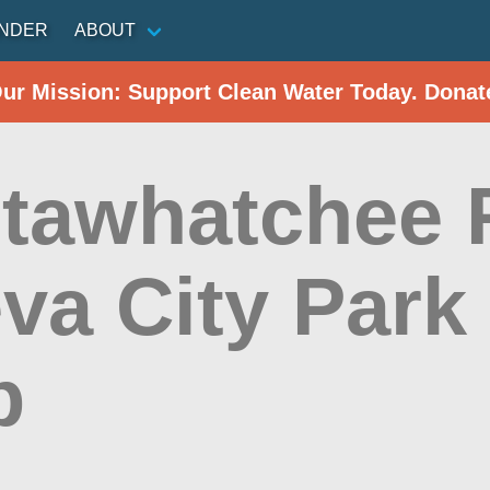
INDER
ABOUT
Our Mission: Support Clean Water Today. Donat
tawhatchee R
va City Park
p