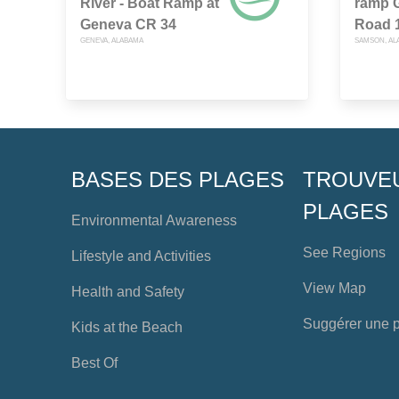
River - Boat Ramp at
ramp 
Geneva CR 34
Road 
GENEVA, ALABAMA
SAMSON, AL
BASES DES PLAGES
TROUVE
PLAGES
Environmental Awareness
See Regions
Lifestyle and Activities
View Map
Health and Safety
Suggérer une 
Kids at the Beach
Best Of