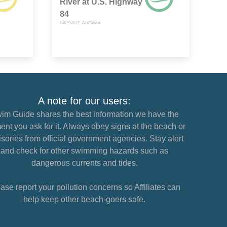
River at U.S. Highway
84
DALEVILLE, ALABAMA
A note for our users:
im Guide shares the best information we have the
nt you ask for it. Always obey signs at the beach or
sories from official government agencies. Stay alert
and check for other swimming hazards such as
dangerous currents and tides.
ase report your pollution concerns so Affiliates can
help keep other beach-goers safe.