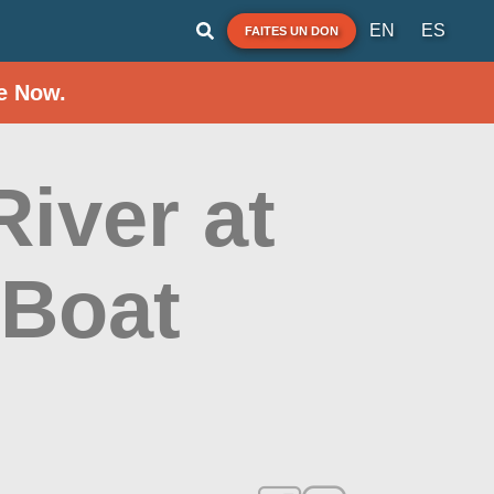
EN
ES
FAITES UN DON
e Now.
iver at
 Boat