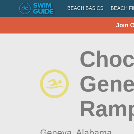
BEACH BASICS
BEACH F
Join 
Choc
Gene
Ram
Geneva,
Alabama