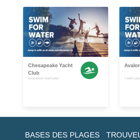
Chesapeake Yacht
Avalo
Club
EDGEWATER, MARYLAND
7, MARYLAN
BASES DES PLAGES
TROUVE