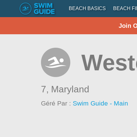
BEACH BASICS
BEACH F
Join 
West
7,
Maryland
Géré Par :
Swim Guide - Main