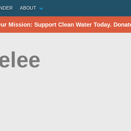
INDER
ABOUT
Our Mission: Support Clean Water Today. Donat
elee