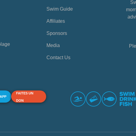
Sw
Swim Guide
mome
advi
Affiliates
Sponsors
plage
Media
Ple
Contact Us
FAITES UN
 APP
DON