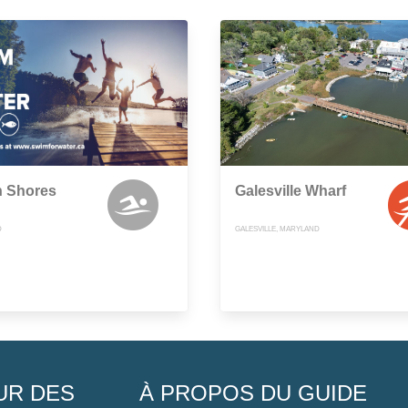
n Shores
Galesville Wharf
D
GALESVILLE, MARYLAND
UR DES
À PROPOS DU GUIDE