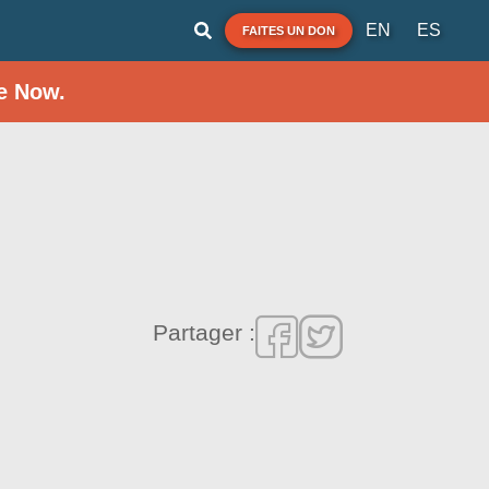
EN
ES
FAITES UN DON
e Now.
Partager :