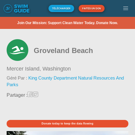
TÉLÉCHARGER
FAITES UN DON
Join Our Mission: Support Clean Water Today. Donate Now.
Groveland Beach
Mercer Island,
Washington
Géré Par :
King County Department Natural Resources And
Parks
Partager :
Donate today to keep the data flowing