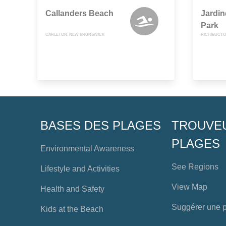
Callanders Beach
Jardin
Park
CARLETON, NEW BRUNSWICK
RICHIBUCTO
BASES DES PLAGES
TROUVE
PLAGES
Environmental Awareness
See Regions
Lifestyle and Activities
View Map
Health and Safety
Suggérer une 
Kids at the Beach