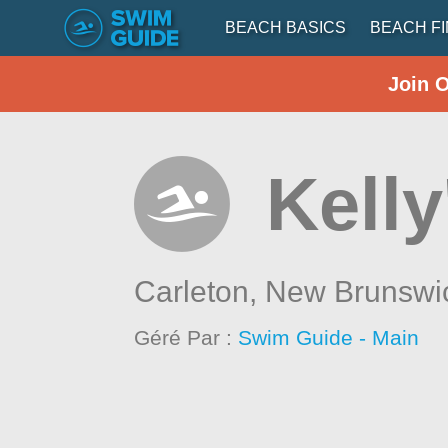
BEACH BASICS
BEACH F
Join 
Kell
Carleton,
New Brunswi
Géré Par :
Swim Guide - Main