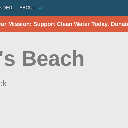
INDER
ABOUT
Our Mission: Support Clean Water Today. Donat
y's Beach
ck