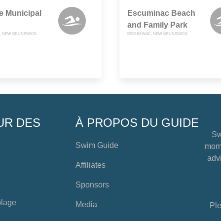
e Municipal
Escuminac Beach
and Family Park
, NEW BRUNSWICK
ESCUMINAC, NEW BRUNSWICK
UR DES
À PROPOS DU GUIDE
Sw
Swim Guide
mome
advi
Affiliates
Sponsors
plage
Media
Ple