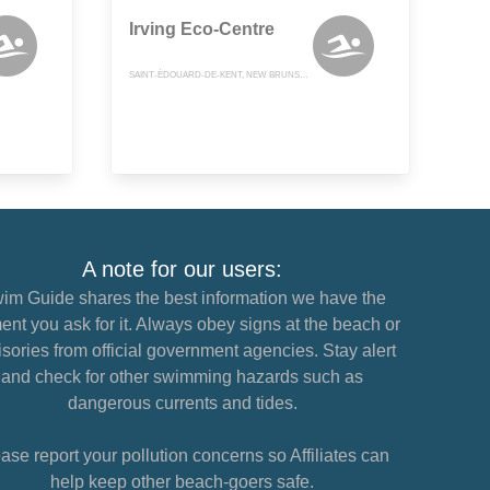
Irving Eco-Centre
SAINT-ÉDOUARD-DE-KENT, NEW BRUNSWICK
A note for our users:
im Guide shares the best information we have the
nt you ask for it. Always obey signs at the beach or
sories from official government agencies. Stay alert
and check for other swimming hazards such as
dangerous currents and tides.
ase report your pollution concerns so Affiliates can
help keep other beach-goers safe.