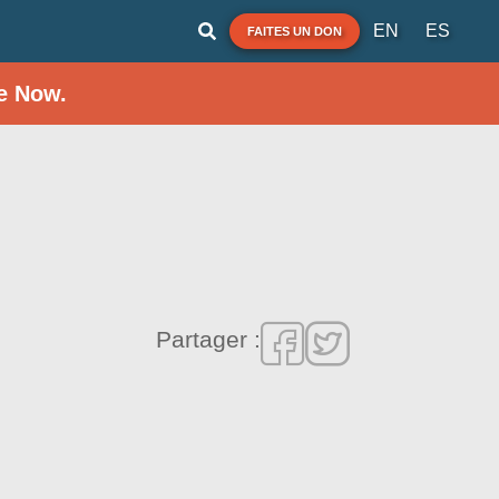
EN
ES
FAITES UN DON
e Now.
Partager :