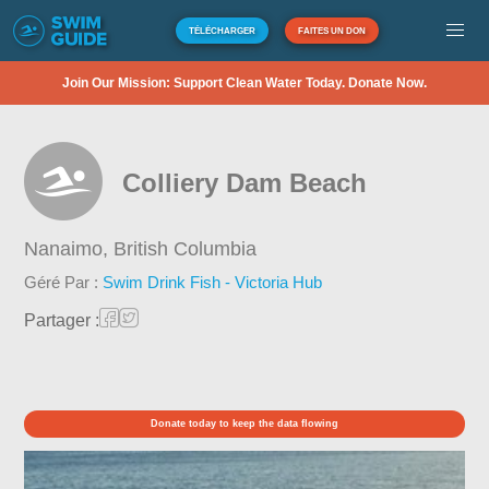
TÉLÉCHARGER
FAITES UN DON
Join Our Mission: Support Clean Water Today. Donate Now.
Colliery Dam Beach
Nanaimo,
British Columbia
Géré Par :
Swim Drink Fish - Victoria Hub
Partager :
Donate today to keep the data flowing