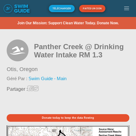
TÉLÉCHARGER
FAITES UN DON
Join Our Mission: Support Clean Water Today. Donate Now.
Panther Creek @ Drinking
Water Intake RM 1.3
Otis,
Oregon
Géré Par :
Swim Guide - Main
Partager :
Donate today to keep the data flowing