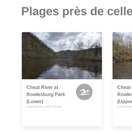
Plages près de celle
Cheat River at
Cheat 
Rowlesburg Park
Rowle
(Lower)
(Upper
ROWLESBURG, WEST VIRGINIA
ROWLESBURG