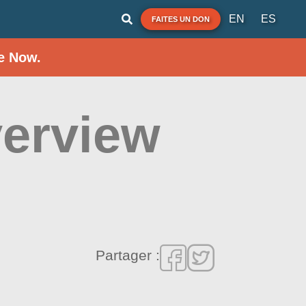
EN
ES
FAITES UN DON
e Now.
verview
Partager :