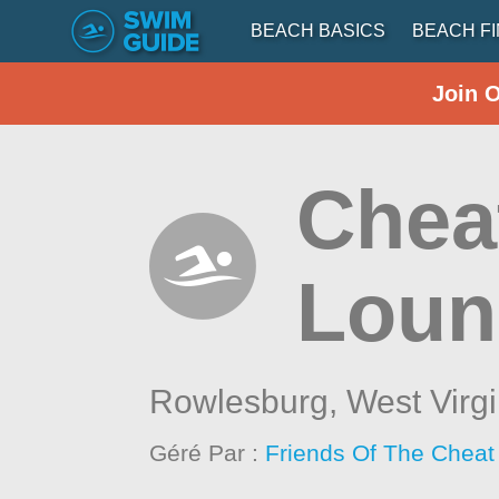
BEACH BASICS
BEACH F
Join 
Cheat
Loun
Rowlesburg,
West Virgi
Géré Par :
Friends Of The Cheat