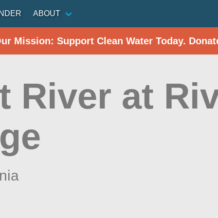
INDER
ABOUT
Our Mission: Support Clean Water Today. Donat
 River at Ri
ge
nia