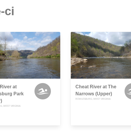
-ci
River at
Cheat River at The
sburg Park
Narrows (Upper)
ROWLESBURG, WEST VIRGINIA
)
, WEST VIRGINIA