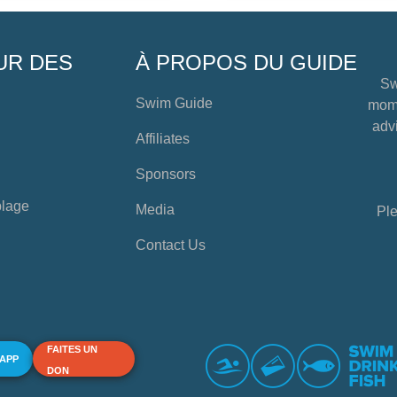
UR DES
À PROPOS DU GUIDE
Sw
Swim Guide
mome
advi
Affiliates
Sponsors
plage
Media
Ple
Contact Us
FAITES UN
 APP
DON