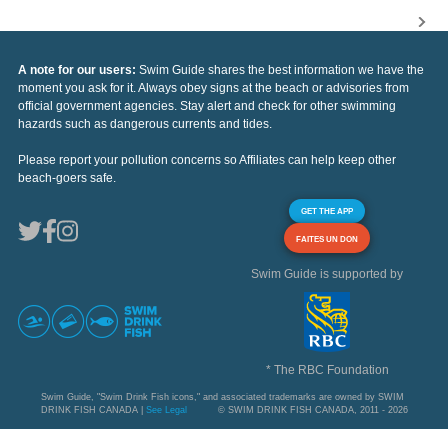
A note for our users:
Swim Guide shares the best information we have the
moment you ask for it. Always obey signs at the beach or advisories from
official government agencies. Stay alert and check for other swimming
hazards such as dangerous currents and tides.
Please report your pollution concerns so Affiliates can help keep other
beach-goers safe.
GET THE APP
FAITES UN DON
Swim Guide is supported by
* The RBC Foundation
Swim Guide, "Swim Drink Fish icons," and associated trademarks are owned by SWIM
DRINK FISH CANADA |
See Legal
© SWIM DRINK FISH CANADA, 2011 - 2026