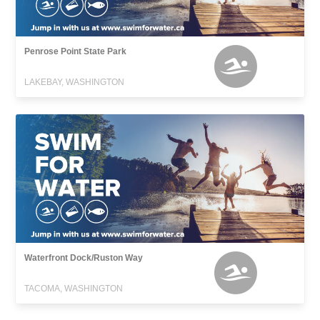
Penrose Point State Park
LAKEBAY, WASHINGTON
Waterfront Dock/Ruston Way
TACOMA, WASHINGTON