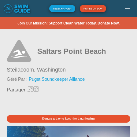
TÉLÉCHARGER
FAITES UN DON
Join Our Mission: Support Clean Water Today. Donate Now.
Saltars Point Beach
Steilacoom,
Washington
Géré Par :
Puget Soundkeeper Alliance
Partager :
Donate today to keep the data flowing