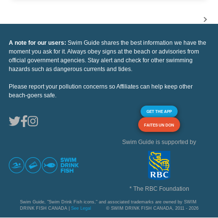
A note for our users:
Swim Guide shares the best information we have the
moment you ask for it. Always obey signs at the beach or advisories from
official government agencies. Stay alert and check for other swimming
hazards such as dangerous currents and tides.
Please report your pollution concerns so Affiliates can help keep other
beach-goers safe.
GET THE APP
FAITES UN DON
Swim Guide is supported by
* The RBC Foundation
Swim Guide, "Swim Drink Fish icons," and associated trademarks are owned by SWIM
DRINK FISH CANADA |
See Legal
© SWIM DRINK FISH CANADA, 2011 - 2026