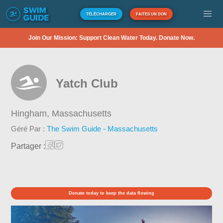
TÉLÉCHARGER
FAITES UN DON
Join Our Mission: Support Clean Water Today. Donate Now.
Yatch Club
Hingham,
Massachusetts
Géré Par :
The Swim Guide - Massachusetts
Partager :
Donate today to keep the data flowing