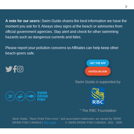
A note for our users:
Swim Guide shares the best information we have the
moment you ask for it. Always obey signs at the beach or advisories from
official government agencies. Stay alert and check for other swimming
hazards such as dangerous currents and tides.
Please report your pollution concerns so Affiliates can help keep other
beach-goers safe.
GET THE APP
FAITES UN DON
Swim Guide is supported by
* The RBC Foundation
Swim Guide, "Swim Drink Fish icons," and associated trademarks are owned by SWIM
DRINK FISH CANADA |
See Legal
© SWIM DRINK FISH CANADA, 2011 - 2026