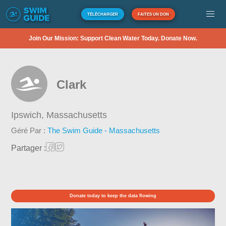
TÉLÉCHARGER
FAITES UN DON
Join Our Mission: Support Clean Water Today. Donate Now.
Clark
Ipswich,
Massachusetts
Géré Par :
The Swim Guide - Massachusetts
Partager :
Donate today to keep the data flowing