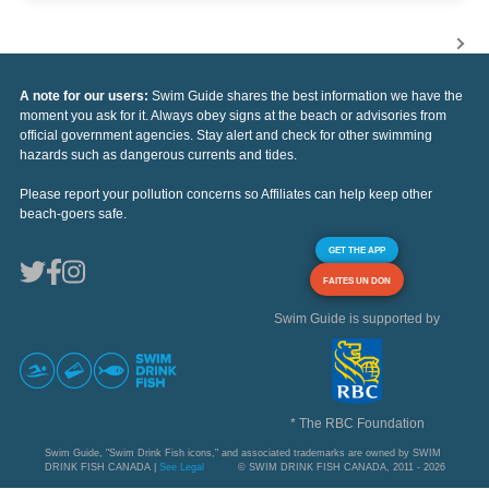
A note for our users:
Swim Guide shares the best information we have the
moment you ask for it. Always obey signs at the beach or advisories from
official government agencies. Stay alert and check for other swimming
hazards such as dangerous currents and tides.
Please report your pollution concerns so Affiliates can help keep other
beach-goers safe.
GET THE APP
FAITES UN DON
Swim Guide is supported by
* The RBC Foundation
Swim Guide, "Swim Drink Fish icons," and associated trademarks are owned by SWIM
DRINK FISH CANADA |
See Legal
© SWIM DRINK FISH CANADA, 2011 - 2026