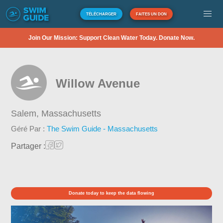
TÉLÉCHARGER
FAITES UN DON
Join Our Mission: Support Clean Water Today. Donate Now.
Willow Avenue
Salem,
Massachusetts
Géré Par :
The Swim Guide - Massachusetts
Partager :
Donate today to keep the data flowing