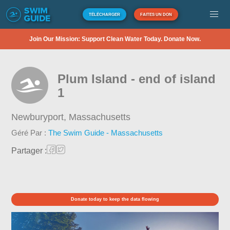
TÉLÉCHARGER
FAITES UN DON
Join Our Mission: Support Clean Water Today. Donate Now.
Plum Island - end of island
1
Newburyport,
Massachusetts
Géré Par :
The Swim Guide - Massachusetts
Partager :
Donate today to keep the data flowing