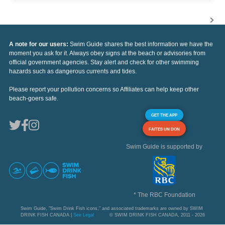
A note for our users:
Swim Guide shares the best information we have the
moment you ask for it. Always obey signs at the beach or advisories from
official government agencies. Stay alert and check for other swimming
hazards such as dangerous currents and tides.
Please report your pollution concerns so Affiliates can help keep other
beach-goers safe.
GET THE APP
FAITES UN DON
Swim Guide is supported by
* The RBC Foundation
Swim Guide, "Swim Drink Fish icons," and associated trademarks are owned by SWIM
DRINK FISH CANADA |
See Legal
© SWIM DRINK FISH CANADA, 2011 - 2026