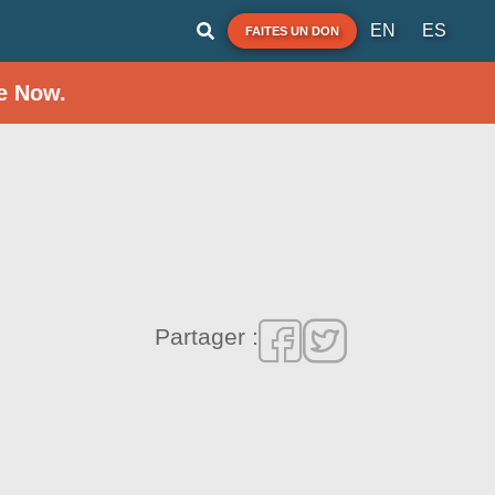
EN
ES
FAITES UN DON
e Now.
Partager :