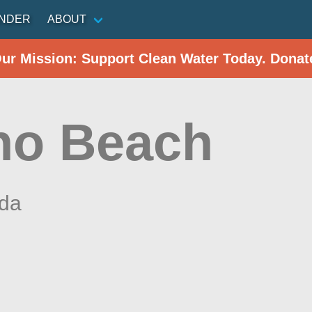
INDER
ABOUT
Our Mission: Support Clean Water Today. Donat
no Beach
ida