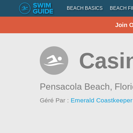
BEACH BASICS
BEACH F
Join 
Casi
Pensacola Beach,
Flor
Géré Par :
Emerald Coastkeeper