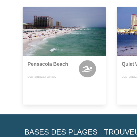
Pensacola Beach
Quiet 
GULF BREEZE, FLORIDA
GULF BREEZ
BASES DES PLAGES
TROUVE