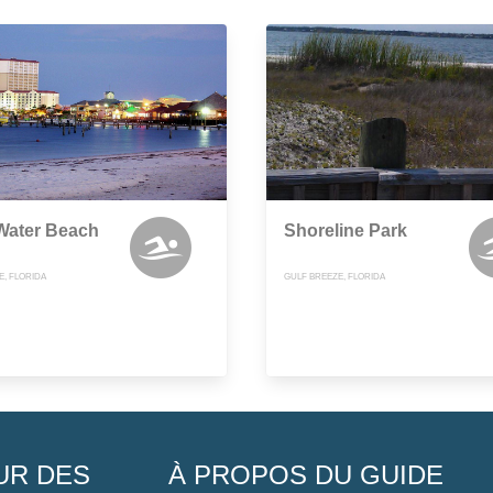
Water Beach
Shoreline Park
E, FLORIDA
GULF BREEZE, FLORIDA
UR DES
À PROPOS DU GUIDE