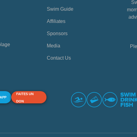
Sw
Swim Guide
mome
advi
Affiliates
Sponsors
plage
Media
Ple
Contact Us
FAITES UN
 APP
DON