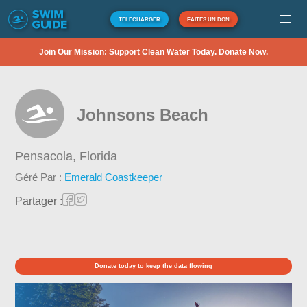
TÉLÉCHARGER
FAITES UN DON
Join Our Mission: Support Clean Water Today. Donate Now.
Johnsons Beach
Pensacola,
Florida
Géré Par :
Emerald Coastkeeper
Partager :
Donate today to keep the data flowing