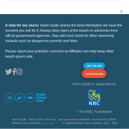
A note for our users:
Swim Guide shares the best information we have the
moment you ask for it. Always obey signs at the beach or advisories from
official government agencies. Stay alert and check for other swimming
hazards such as dangerous currents and tides.
Please report your pollution concerns so Affiliates can help keep other
beach-goers safe.
GET THE APP
FAITES UN DON
Swim Guide is supported by
* The RBC Foundation
Swim Guide, "Swim Drink Fish icons," and associated trademarks are owned by SWIM
DRINK FISH CANADA |
See Legal
© SWIM DRINK FISH CANADA, 2011 - 2026