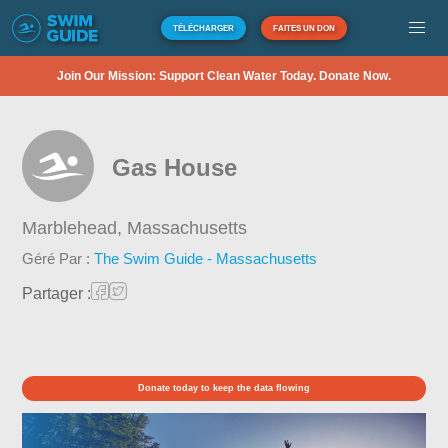
TÉLÉCHARGER
FAITES UN DON
Join Our Mission: Support Clean Water Today. Donate Now.
Gas House
Marblehead,
Massachusetts
Géré Par :
The Swim Guide - Massachusetts
Partager :
Donate today to keep the data flowing