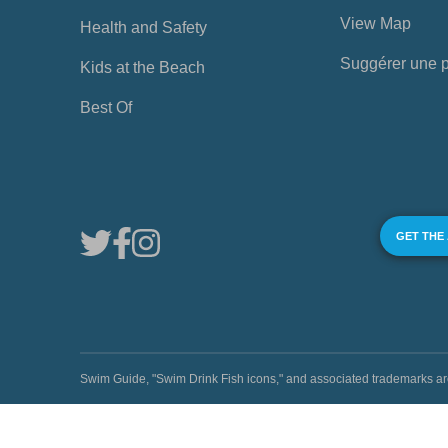
View Map
Health and Safety
Suggérer une 
Kids at the Beach
Best Of
GET THE
Swim Guide, "Swim Drink Fish icons," and associated trademark