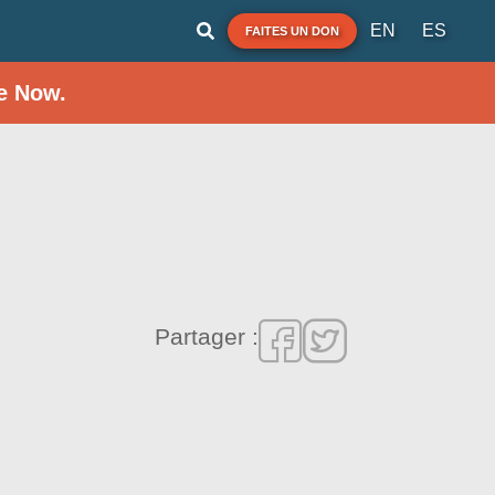
EN
ES
FAITES UN DON
e Now.
Partager :