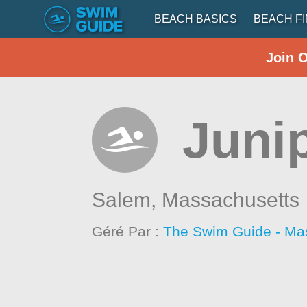
BEACH BASICS
BEACH F
Join 
Juni
Salem,
Massachusetts
Géré Par :
The Swim Guide - Ma