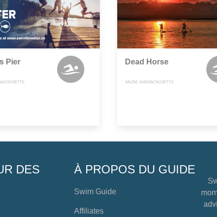
s Pier
Dead Horse
SACHUSETTS
SALEM, MASSACHUSETTS
UR DES
À PROPOS DU GUIDE
Sw
Swim Guide
mome
advi
Affiliates