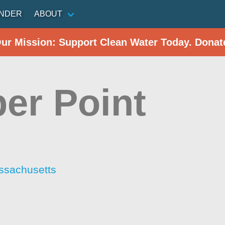
INDER
ABOUT
Our Mission: Support Clean Water Today. Donat
per Point
ssachusetts