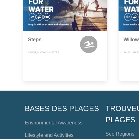
Steps
Willow
SALEM, MASSACHUSETTS
SALEM, MAS
BASES DES PLAGES
TROUVE
PLAGES
Environmental Awareness
See Regions
Lifestyle and Activities