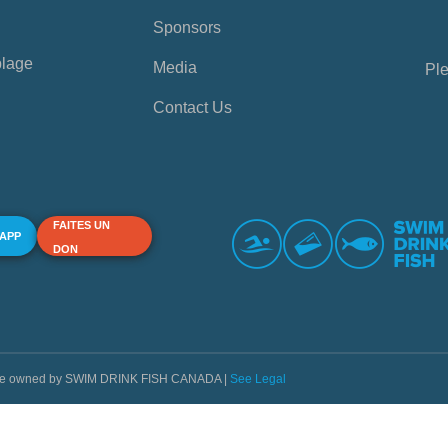
Sponsors
plage
Media
Ple
Contact Us
FAITES UN
 APP
DON
s are owned by SWIM DRINK FISH CANADA |
See Legal