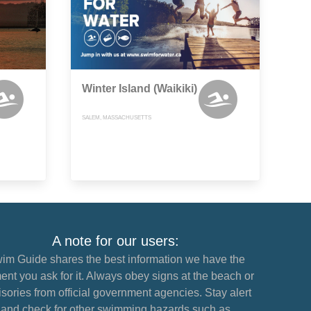
Winter Island (Waikiki)
SALEM, MASSACHUSETTS
A note for our users:
im Guide shares the best information we have the
nt you ask for it. Always obey signs at the beach or
sories from official government agencies. Stay alert
and check for other swimming hazards such as