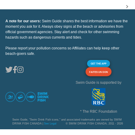
A note for our users:
Swim Guide shares the best information we have the
moment you ask for it. Always obey signs at the beach or advisories from
official government agencies. Stay alert and check for other swimming
hazards such as dangerous currents and tides.
Please report your pollution concerns so Affiliates can help keep other
beach-goers safe.
GET THE APP
FAITES UN DON
Swim Guide is supported by
* The RBC Foundation
Swim Guide, "Swim Drink Fish icons," and associated trademarks are owned by SWIM
DRINK FISH CANADA |
See Legal
© SWIM DRINK FISH CANADA, 2011 - 2026