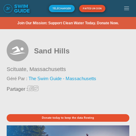
TÉLÉCHARGER
FAITES UN DON
Join Our Mission: Support Clean Water Today. Donate Now.
Sand Hills
Scituate,
Massachusetts
Géré Par :
The Swim Guide - Massachusetts
Partager :
Donate today to keep the data flowing