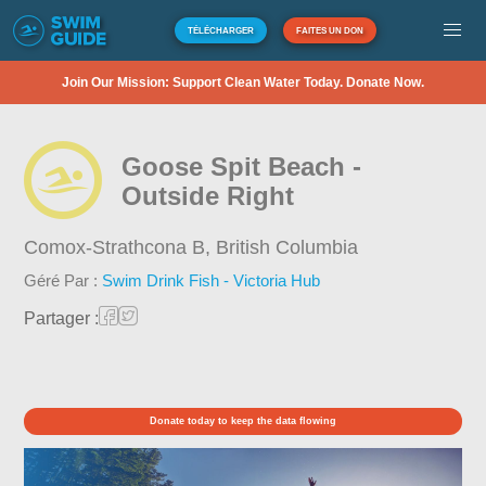
TÉLÉCHARGER
FAITES UN DON
Join Our Mission: Support Clean Water Today. Donate Now.
Goose Spit Beach -
Outside Right
Comox-Strathcona B,
British Columbia
Géré Par :
Swim Drink Fish - Victoria Hub
Partager :
Donate today to keep the data flowing