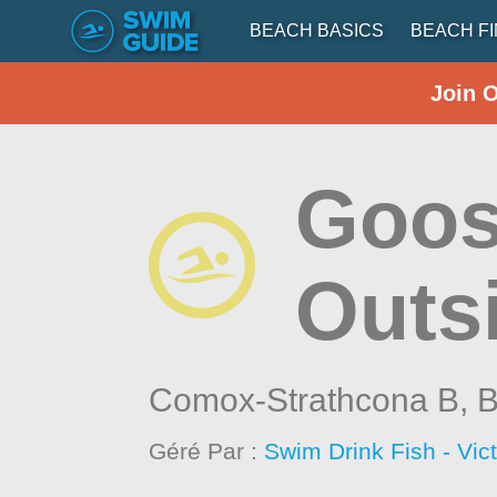
BEACH BASICS
BEACH F
Join 
Goos
Outsi
Comox-Strathcona B,
B
Géré Par :
Swim Drink Fish - Vic