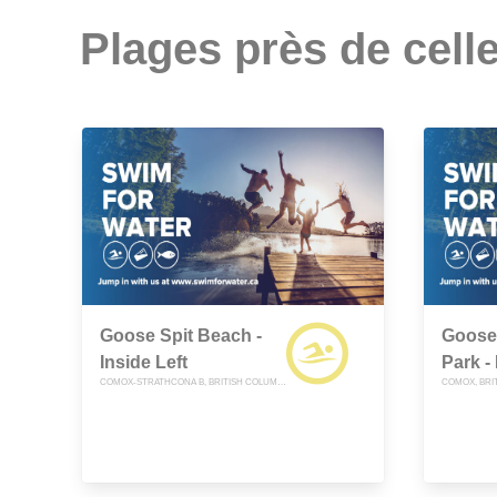
Plages près de celle
Goose Spit Beach -
Goose 
Inside Left
Park -
COMOX-STRATHCONA B, BRITISH COLUMBIA
COMOX, BRI