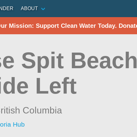
INDER
ABOUT
Our Mission: Support Clean Water Today. Donat
e Spit Beach
de Left
ritish Columbia
toria Hub