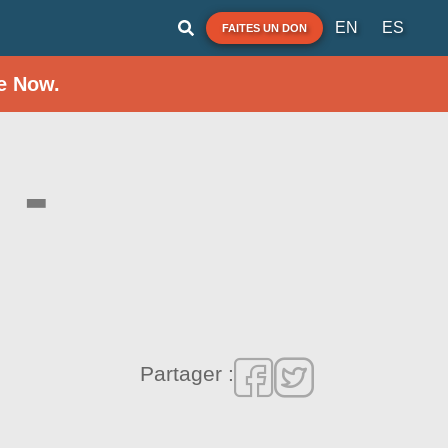
EN
ES
FAITES UN DON
e Now.
 -
Partager :