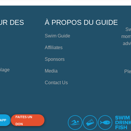
UR DES
À PROPOS DU GUIDE
Sw
Swim Guide
mome
advi
Affiliates
Sponsors
plage
Media
Ple
Contact Us
FAITES UN
 APP
DON