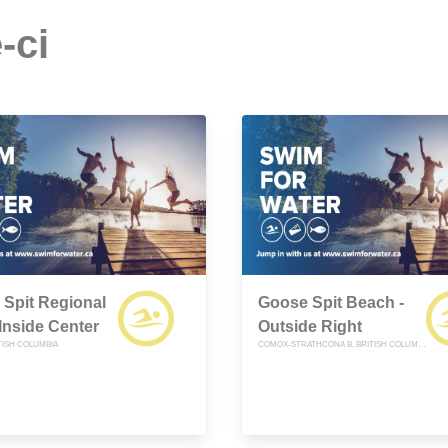
-ci
Spit Regional
Goose Spit Beach -
 Inside Center
Outside Right
TISH COLUMBIA
COMOX-STRATHCONA B, BRITISH COLUMBIA