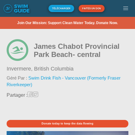
TÉLÉCHARGER
FAITES UN DON
Join Our Mission: Support Clean Water Today. Donate Now.
James Chabot Provincial
Park Beach- central
Invermere,
British Columbia
Géré Par :
Swim Drink Fish - Vancouver (Formerly Fraser
Riverkeeper)
Partager :
Donate today to keep the data flowing