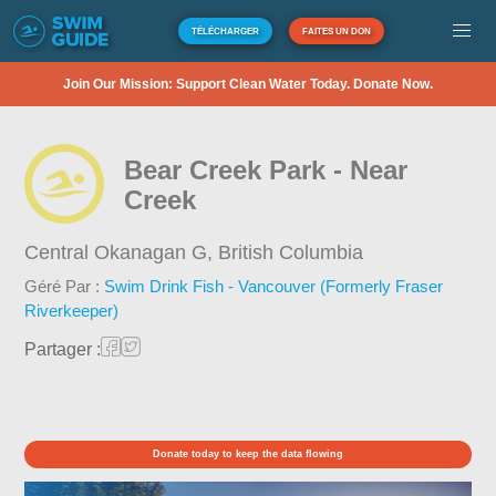
TÉLÉCHARGER
FAITES UN DON
Join Our Mission: Support Clean Water Today. Donate Now.
Bear Creek Park - Near
Creek
Central Okanagan G,
British Columbia
Géré Par :
Swim Drink Fish - Vancouver (Formerly Fraser
Riverkeeper)
Partager :
Donate today to keep the data flowing