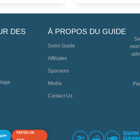
UR DES
À PROPOS DU GUIDE
Sw
Swim Guide
mome
advi
Affiliates
Sponsors
plage
Media
Ple
Contact Us
FAITES UN
 APP