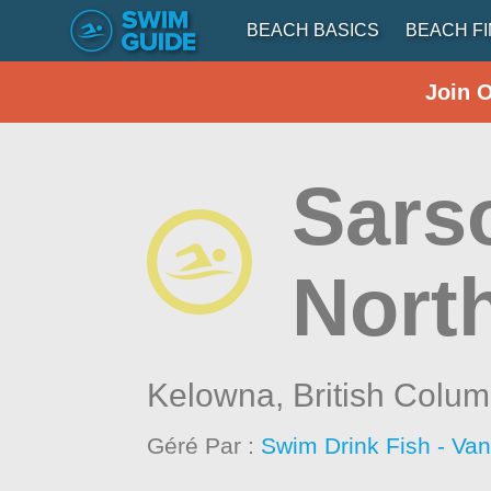
BEACH BASICS
BEACH F
Join 
Sars
Nort
Kelowna,
British Colum
Géré Par :
Swim Drink Fish - Va