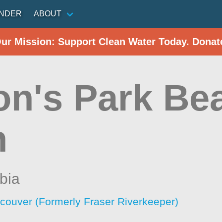
INDER
ABOUT
Our Mission: Support Clean Water Today. Donat
on's Park Be
h
bia
ncouver (Formerly Fraser Riverkeeper)