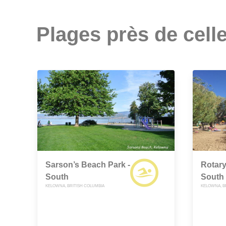
Plages près de celle
Sarson’s Beach Park -
Rotary
South
South
KELOWNA, BRITISH COLUMBIA
KELOWNA, B