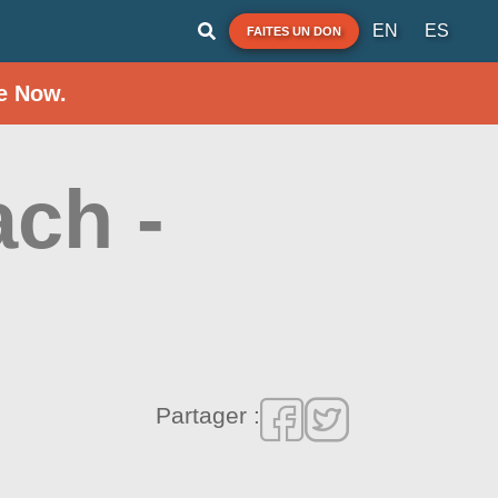
EN
ES
FAITES UN DON
e Now.
ach -
Partager :