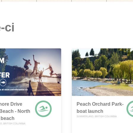
-ci
ore Drive
Peach Orchard Park-
Beach - North
boat launch
SUMMERLAND, BRITISH COLUMBIA
 beach
, BRITISH COLUMBIA