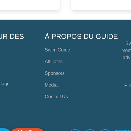
UR DES
À PROPOS DU GUIDE
Sw
Swim Guide
mome
advi
Affiliates
Sponsors
plage
Media
Ple
Contact Us