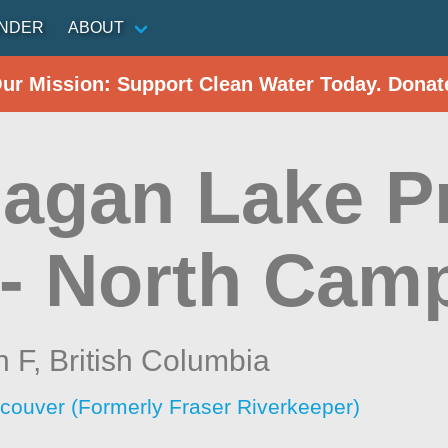
INDER
ABOUT
Our Mission: Support Clean Water Today. Donat
agan Lake Pr
 - North Cam
n F,
British Columbia
ncouver (Formerly Fraser Riverkeeper)