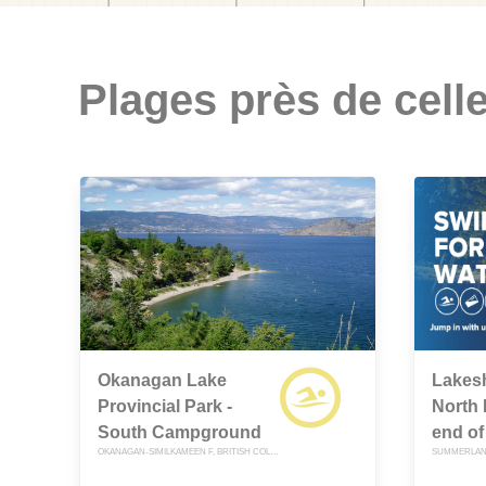
Plages près de celle
Okanagan Lake
Lakesh
Provincial Park -
North 
South Campground
end of
OKANAGAN-SIMILKAMEEN F, BRITISH COLUMBIA
SUMMERLAND