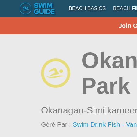
BEACH BASICS
BEACH F
Join 
Okan
Park
Okanagan-Similkamee
Géré Par :
Swim Drink Fish - Va