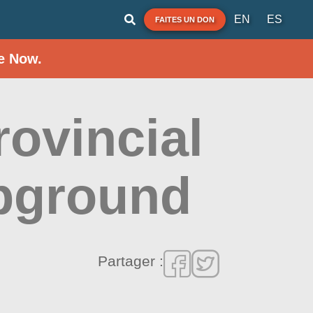
EN
ES
FAITES UN DON
e Now.
ovincial
pground
Partager :