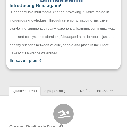
Introducing Biinaagami!
Biinaagami is a multimedia, change-provoking initiative rooted in
Indigenous knowledges. Through ceremony, mapping, inclusive
storytelling, augmented reality, experiential learning, community water
hubs and ecosystem restoration, Biinaagami aims to rebuild just and
healthy relations between wildlife, people and place in the Great
Lakes-St. Lawrence watershed.
En savoir plus
Qualité de l'eau
À propos du guide
Météo
Info Source
Current Qualité de l'eau