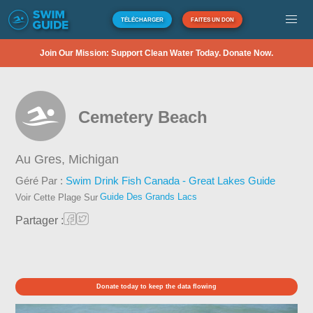
TÉLÉCHARGER
FAITES UN DON
Join Our Mission: Support Clean Water Today. Donate Now.
Cemetery Beach
Au Gres,
Michigan
Géré Par :
Swim Drink Fish Canada - Great Lakes Guide
Guide Des Grands Lacs
Voir Cette Plage Sur
Partager :
Donate today to keep the data flowing