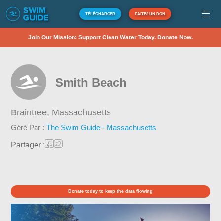
TÉLÉCHARGER
FAITES UN DON
Join Our Mission: Support Clean Water Today. Donate Now.
Smith Beach
Braintree,
Massachusetts
Géré Par :
The Swim Guide - Massachusetts
Partager :
Donate today to keep the data flowing