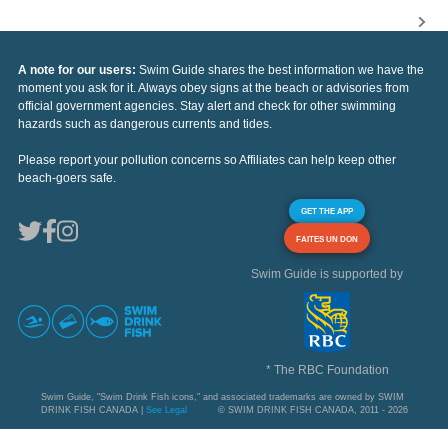
A note for our users:
Swim Guide shares the best information we have the
moment you ask for it. Always obey signs at the beach or advisories from
official government agencies. Stay alert and check for other swimming
hazards such as dangerous currents and tides.
Please report your pollution concerns so Affiliates can help keep other
beach-goers safe.
GET THE APP
FAITES UN DON
Swim Guide is supported by
* The RBC Foundation
Swim Guide, "Swim Drink Fish icons," and associated trademarks are owned by SWIM
DRINK FISH CANADA |
See Legal
© SWIM DRINK FISH CANADA, 2011 - 2026