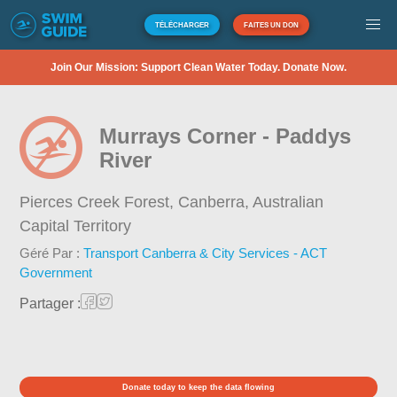
TÉLÉCHARGER
FAITES UN DON
Join Our Mission: Support Clean Water Today. Donate Now.
Murrays Corner - Paddys
River
Pierces Creek Forest, Canberra,
Australian
Capital Territory
Géré Par :
Transport Canberra & City Services - ACT
Government
Partager :
Donate today to keep the data flowing