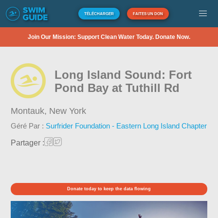
TÉLÉCHARGER
FAITES UN DON
Join Our Mission: Support Clean Water Today. Donate Now.
Long Island Sound: Fort
Pond Bay at Tuthill Rd
Montauk,
New York
Géré Par :
Surfrider Foundation - Eastern Long Island Chapter
Partager :
Donate today to keep the data flowing