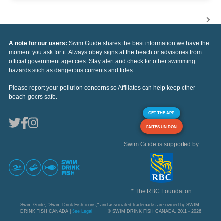
A note for our users:
Swim Guide shares the best information we have the
moment you ask for it. Always obey signs at the beach or advisories from
official government agencies. Stay alert and check for other swimming
hazards such as dangerous currents and tides.
Please report your pollution concerns so Affiliates can help keep other
beach-goers safe.
GET THE APP
FAITES UN DON
Swim Guide is supported by
* The RBC Foundation
Swim Guide, "Swim Drink Fish icons," and associated trademarks are owned by SWIM
DRINK FISH CANADA |
See Legal
© SWIM DRINK FISH CANADA, 2011 - 2026