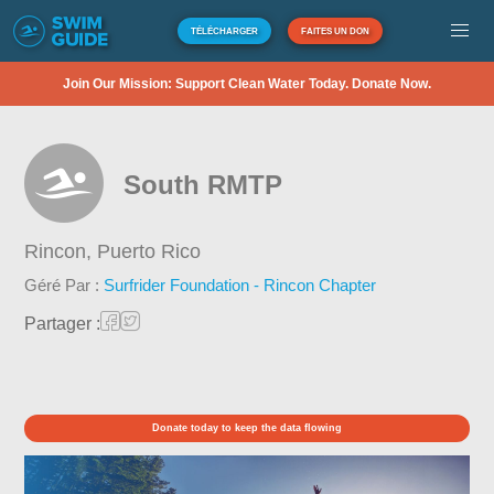
TÉLÉCHARGER
FAITES UN DON
Join Our Mission: Support Clean Water Today. Donate Now.
South RMTP
Rincon,
Puerto Rico
Géré Par :
Surfrider Foundation - Rincon Chapter
Partager :
Donate today to keep the data flowing