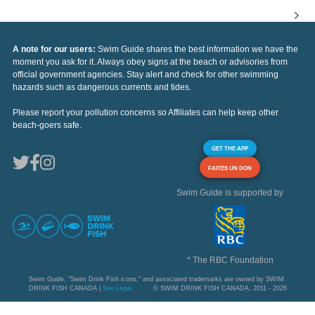
A note for our users:
Swim Guide shares the best information we have the
moment you ask for it. Always obey signs at the beach or advisories from
official government agencies. Stay alert and check for other swimming
hazards such as dangerous currents and tides.
Please report your pollution concerns so Affiliates can help keep other
beach-goers safe.
GET THE APP
FAITES UN DON
Swim Guide is supported by
* The RBC Foundation
Swim Guide, "Swim Drink Fish icons," and associated trademarks are owned by SWIM
DRINK FISH CANADA |
See Legal
© SWIM DRINK FISH CANADA, 2011 - 2026