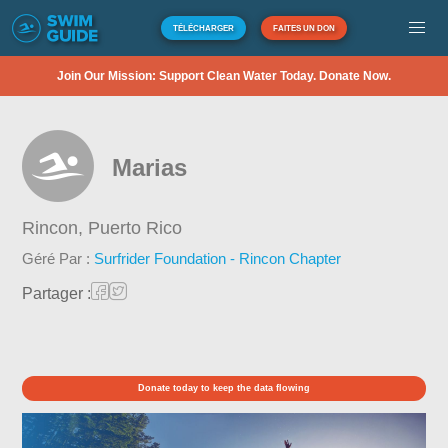
TÉLÉCHARGER
FAITES UN DON
Join Our Mission: Support Clean Water Today. Donate Now.
Marias
Rincon,
Puerto Rico
Géré Par :
Surfrider Foundation - Rincon Chapter
Partager :
Donate today to keep the data flowing