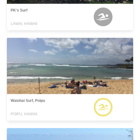
PK's Surf
LAWAI, HAWAII
Waiohai Surf, Poipu
POIPU, HAWAII