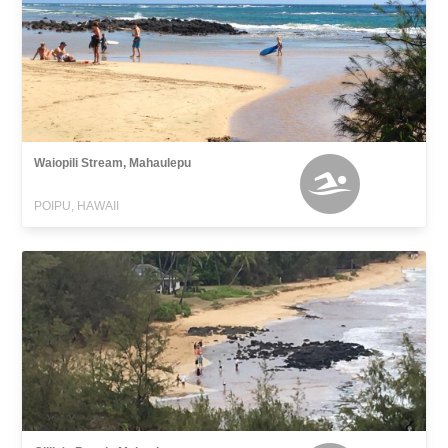
Waiopili Stream, Mahaulepu
POIPU, HAWAII