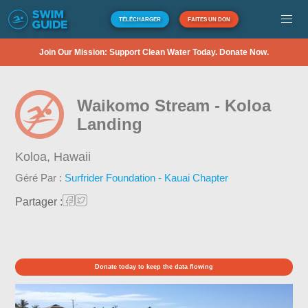
TÉLÉCHARGER
FAITES UN DON
Join Our Mission: Support Clean Water Today. Donate Now.
Waikomo Stream - Koloa
Landing
Koloa,
Hawaii
Géré Par :
Surfrider Foundation - Kauai Chapter
Partager :
Donate today to keep the data flowing