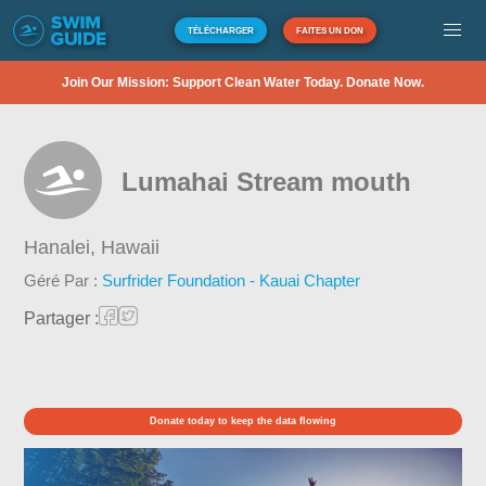
TÉLÉCHARGER
FAITES UN DON
Join Our Mission: Support Clean Water Today. Donate Now.
Lumahai Stream mouth
Hanalei,
Hawaii
Géré Par :
Surfrider Foundation - Kauai Chapter
Partager :
Donate today to keep the data flowing