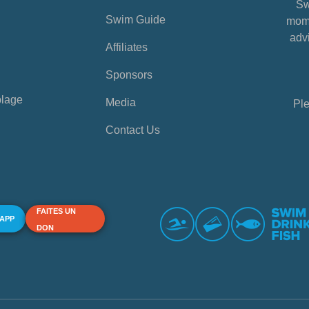
Sw
Swim Guide
mome
advi
Affiliates
Sponsors
plage
Media
Ple
Contact Us
FAITES UN
 APP
DON