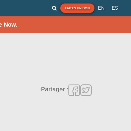
EN
ES
FAITES UN DON
e Now.
Partager :