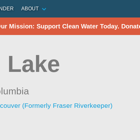
INDER
ABOUT
Our Mission: Support Clean Water Today. Donat
 Lake
olumbia
ncouver (Formerly Fraser Riverkeeper)