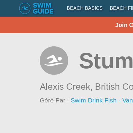
BEACH BASICS
BEACH F
Join 
Stum
Alexis Creek,
British C
Géré Par :
Swim Drink Fish - Va