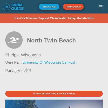
TÉLÉCHARGER
FAITES UN DON
Join Our Mission: Support Clean Water Today. Donate Now.
North Twin Beach
Phelps,
Wisconsin
Géré Par :
University Of Wisconsin Oshkosh
Partager :
Donate today to keep the data flowing