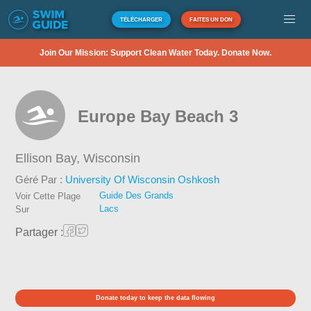
TÉLÉCHARGER
FAITES UN DON
Join Our Mission: Support Clean Water Today. Donate Now.
Europe Bay Beach 3
Ellison Bay,
Wisconsin
Géré Par :
University Of Wisconsin Oshkosh
Guide Des Grands
Voir Cette Plage
Lacs
Sur
Partager :
Donate today to keep the data flowing