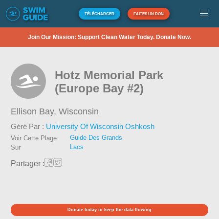
TÉLÉCHARGER
FAITES UN DON
Join Our Mission: Support Clean Water Today. Donate Now.
Hotz Memorial Park
(Europe Bay #2)
Ellison Bay,
Wisconsin
Géré Par :
University Of Wisconsin Oshkosh
Guide Des Grands
Voir Cette Plage
Lacs
Sur
Partager :
Donate today to keep the data flowing