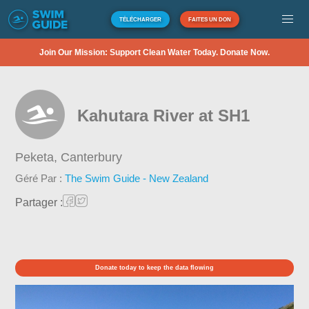
TÉLÉCHARGER
FAITES UN DON
Join Our Mission: Support Clean Water Today. Donate Now.
Kahutara River at SH1
Peketa,
Canterbury
Géré Par :
The Swim Guide - New Zealand
Partager :
Donate today to keep the data flowing