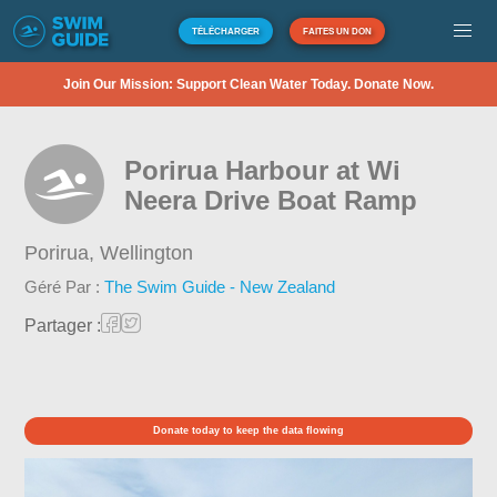
TÉLÉCHARGER
FAITES UN DON
Join Our Mission: Support Clean Water Today. Donate Now.
Porirua Harbour at Wi
Neera Drive Boat Ramp
Porirua,
Wellington
Géré Par :
The Swim Guide - New Zealand
Partager :
Donate today to keep the data flowing