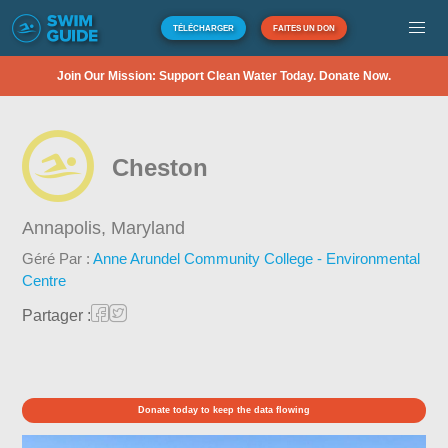
TÉLÉCHARGER
FAITES UN DON
Join Our Mission: Support Clean Water Today. Donate Now.
Cheston
Annapolis,
Maryland
Géré Par :
Anne Arundel Community College - Environmental
Centre
Partager :
Donate today to keep the data flowing