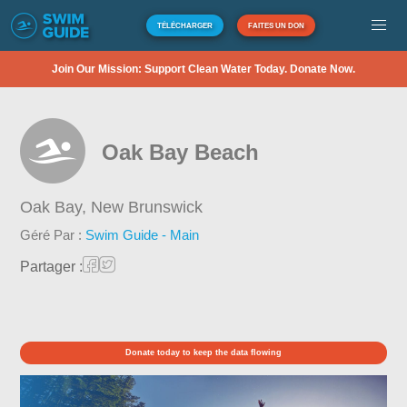
TÉLÉCHARGER
FAITES UN DON
Join Our Mission: Support Clean Water Today. Donate Now.
Oak Bay Beach
Oak Bay,
New Brunswick
Géré Par :
Swim Guide - Main
Partager :
Donate today to keep the data flowing