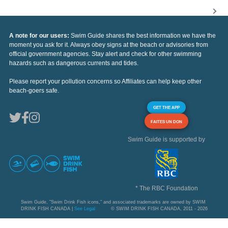
A note for our users:
Swim Guide shares the best information we have the
moment you ask for it. Always obey signs at the beach or advisories from
official government agencies. Stay alert and check for other swimming
hazards such as dangerous currents and tides.
Please report your pollution concerns so Affiliates can help keep other
beach-goers safe.
GET THE APP
FAITES UN DON
Swim Guide is supported by
* The RBC Foundation
Swim Guide, "Swim Drink Fish icons," and associated trademarks are owned by SWIM
DRINK FISH CANADA |
See Legal
© SWIM DRINK FISH CANADA, 2011 - 2026