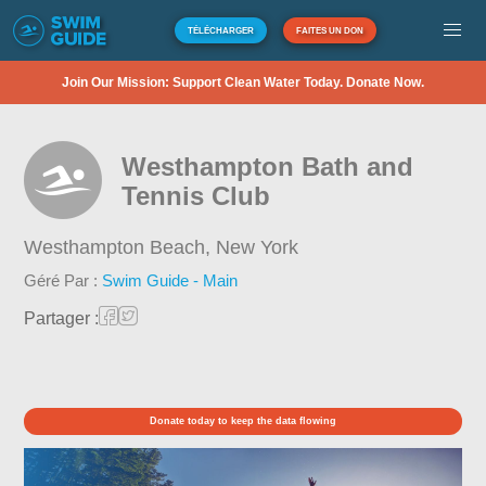
TÉLÉCHARGER
FAITES UN DON
Join Our Mission: Support Clean Water Today. Donate Now.
Westhampton Bath and
Tennis Club
Westhampton Beach,
New York
Géré Par :
Swim Guide - Main
Partager :
Donate today to keep the data flowing