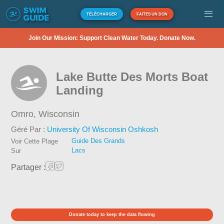
TÉLÉCHARGER
FAITES UN DON
Join Our Mission: Support Clean Water Today. Donate Now.
Lake Butte Des Morts Boat
Landing
Omro,
Wisconsin
Géré Par :
University Of Wisconsin Oshkosh
Guide Des Grands
Voir Cette Plage
Lacs
Sur
Partager :
Donate today to keep the data flowing