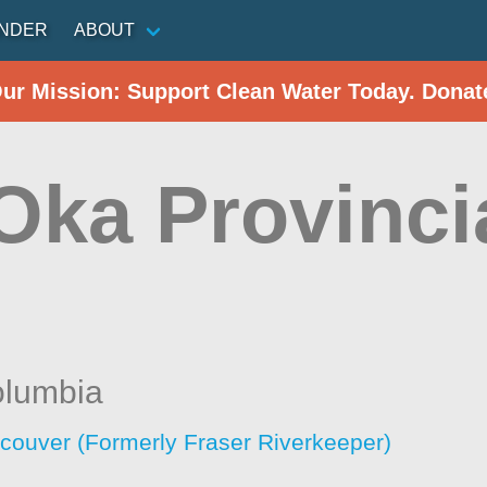
INDER
ABOUT
Our Mission: Support Clean Water Today. Donat
ka Provincia
olumbia
ncouver (Formerly Fraser Riverkeeper)