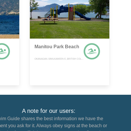
Manitou Park Beach
OKANAGAN-SIMILKAMEEN E, BRITISH COLUMBIA
A note for our users:
im Guide shares the best information we have the
nt you ask for it. Always obey signs at the beach or