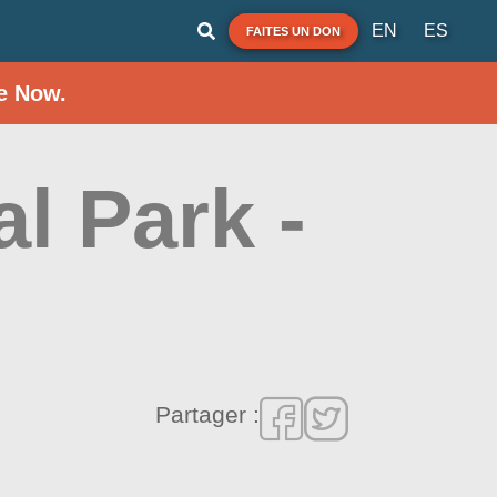
EN
ES
FAITES UN DON
e Now.
l Park -
Partager :