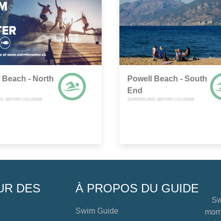
 Beach - North
Powell Beach - South
End
, BRITISH COLUMBIA
SUMMERLAND, BRITISH COLUMBIA
UR DES
À PROPOS DU GUIDE
Sw
Swim Guide
mome