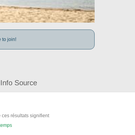
to join!
Info Source
ces résultats signifient
 temps