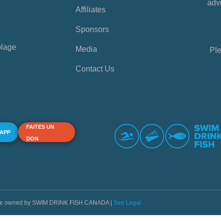
advi
Affiliates
Sponsors
plage
Media
Ple
Contact Us
FAITES UN
 APP
DON
s are owned by SWIM DRINK FISH CANADA |
See Legal